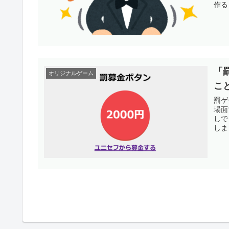
作る
「
オリジナルゲーム
こ
罰ゲ
場面
しで
しま