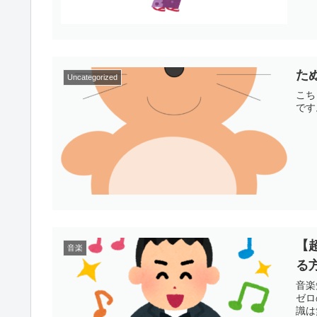
た
Uncategorized
こち
です
【
音楽
る
音楽
ゼロ
識は