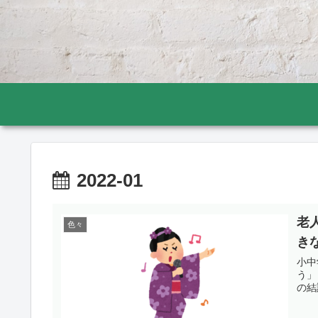
2022-01
老
色々
き
小中
う」
の結